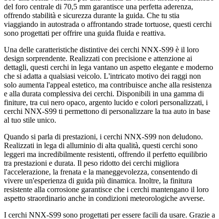
del foro centrale di 70,5 mm garantisce una perfetta aderenza,
offrendo stabilità e sicurezza durante la guida. Che tu stia
viaggiando in autostrada o affrontando strade tortuose, questi cerchi
sono progettati per offrire una guida fluida e reattiva.
Una delle caratteristiche distintive dei cerchi NNX-S99 è il loro
design sorprendente. Realizzati con precisione e attenzione ai
dettagli, questi cerchi in lega vantano un aspetto elegante e moderno
che si adatta a qualsiasi veicolo. L'intricato motivo dei raggi non
solo aumenta l'appeal estetico, ma contribuisce anche alla resistenza
e alla durata complessiva dei cerchi. Disponibili in una gamma di
finiture, tra cui nero opaco, argento lucido e colori personalizzati, i
cerchi NNX-S99 ti permettono di personalizzare la tua auto in base
al tuo stile unico.
Quando si parla di prestazioni, i cerchi NNX-S99 non deludono.
Realizzati in lega di alluminio di alta qualità, questi cerchi sono
leggeri ma incredibilmente resistenti, offrendo il perfetto equilibrio
tra prestazioni e durata. Il peso ridotto dei cerchi migliora
l'accelerazione, la frenata e la maneggevolezza, consentendo di
vivere un'esperienza di guida più dinamica. Inoltre, la finitura
resistente alla corrosione garantisce che i cerchi mantengano il loro
aspetto straordinario anche in condizioni meteorologiche avverse.
I cerchi NNX-S99 sono progettati per essere facili da usare. Grazie a