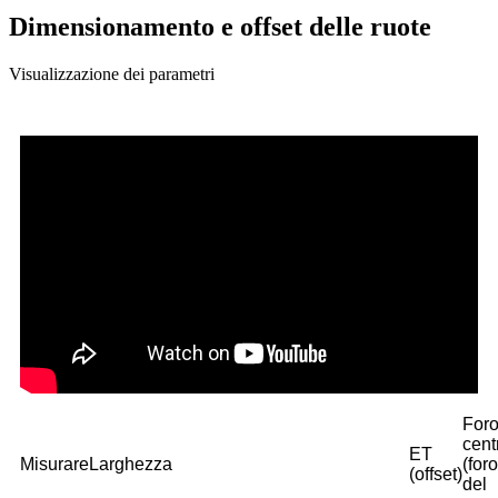
Dimensionamento e offset delle ruote
Visualizzazione dei parametri
For
cent
ET
Misurare
Larghezza
(foro
(offset)
del