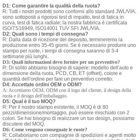
D1: Come garantire la qualità della ruota?
R: Tutti i nostri prodotti sono conformi allo standard JWL/VIA,
sono sottoposti a rigorosi test di impatto, test di fatica in
curva, test di fatica radiale; la nostra fabbrica è certificata
ISO/TS16949, ISO14001 TUV SFI JWL/VIA.
D2: Quali sono i tempi di consegna?
R: Dalla data di ricezione del deposito, termineremo la
produzione entro 35-45 giorni. Se è necessario produrre uno
stampo per ruote, i tempi di consegna saranno di 3-4
settimane più lunghi.
D3: Quali informazioni devo fornire per un preventivo?
R: Di solito abbiamo bisogno di sapere: modello dell'auto e
dimensione della ruota, PCD, CB, ET (offset), colore e
quantità dell'ordine per fare un preventivo corretto.
D4: Accettate ordini OEM o ODM?
A: Accettiamo OEM, ODM con il logo del cliente, il design della
ruota e il design dell'imballaggio.
D5: Qual è il tuo MOQ?
R: Per il nostro stampo esistente, il MOQ è di 80
pezzi/dimensione/montaggio, può essere mischiato con 2
colori. Se hai bisogno di realizzare un tuo design, possiamo
discutere del MOQ.
D6: Come vengono consegnate le ruote?
R: Collaboriamo con compagnie di spedizioni e agenti molto