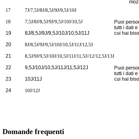
moz
17
7J/7,5J/8J/8,5J/9J/9,5J/10J
18
7,5J/8J/8,5J/9J/9,5J/10J/10,5J
Puoi perso
tutti i dati e
19
8J/8,5J/9J/9,5J/10J/10,5J/11J
cui hai bis
20
8J/8,5J/9J/9,5J/10J/10,5J/11J/12,5J
21
8,5J/9J/9,5J/10J/10,5J/11J/11,5J//12/12,5J/13J
22
9,5J/10J/10,5J/11J/11,5J/12J
Puoi perso
tutti i dati e
23
10J/11J
cui hai bis
24
10J/12J
Domande frequenti