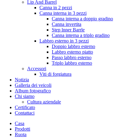
Lip And Barrel
Canna in 2 pezzi
Canna interna in 3 pezzi
Canna interna a doppio gradino
Canna invertita
Step lnner Barrle
Canna interna a triplo gradino
Labbro esterno in 3 pezzi
Doppio labbro esterno
Labbro esterno piatto
Passo labbro esterno
Triplo labbro esterno
Accessori
Viti di forgiatura
Notizia
Galleria dei veicoli
Album fotografico
Chi siamo
Cultura aziendale
Certificato
Contattaci
Casa
Prodotti
Ruota