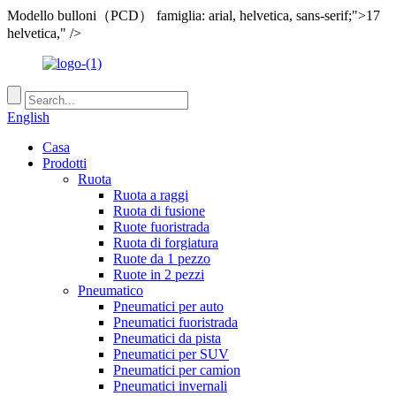
Modello bulloni（PCD） famiglia: arial, helvetica, sans-serif;">17
helvetica," />
English
Casa
Prodotti
Ruota
Ruota a raggi
Ruota di fusione
Ruote fuoristrada
Ruota di forgiatura
Ruote da 1 pezzo
Ruote in 2 pezzi
Pneumatico
Pneumatici per auto
Pneumatici fuoristrada
Pneumatici da pista
Pneumatici per SUV
Pneumatici per camion
Pneumatici invernali