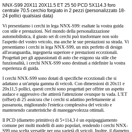
NNX-S99 20X11 20X11.5 ET 25 50 PCD 5X114.3 foro
centrale 70.5 cerchio forgiato in 2 pezzi (personalizzato 18-
24 pollici qualsiasi data)
Vi presentiamo i cerchi in lega NNX-S99: esaltate la vostra guida
con stile e prestazioni. Nel mondo della personalizzazione
automobilistica, il giusto set di cerchi può trasformare non solo
l'aspetto del vostro veicolo, ma anche le sue prestazioni su strada. Vi
presentiamo i cerchi in lega NNX-S99, un mix perfetto di design
all'avanguardia, ingegneria superiore e prestazioni eccezionali.
Progettati per gli appassionati di auto che esigono sia stile che
funzionalità, i cerchi NNX-S99 sono destinati a ridefinire la vostra
esperienza di guida.
I cerchi NNX-S99 sono dotati di specifiche eccezionali che si
adattano a un'ampia gamma di veicoli. Con dimensioni di 20x11 e
20x11,5 pollici, questi cerchi sono progettati per offrire un aspetto
audace e aggressivo che attirerà l'attenzione ovunque tu vada. L'ET
(offset) di 25 assicura che i cerchi si adattino perfettamente ai
passaruota, migliorando l'estetica complessiva del veicolo e
mantenendo caratteristiche di maneggevolezza ottimali.
Il PCD (diametro primitivo) di 5×114,3 è un equipaggiamento
comune per molti modelli di auto popolari, rendendo i cerchi NNX-
S99 una scelta versatile per una varietà di veicoli. Inoltre, il diametro