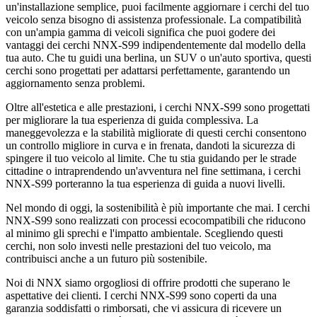
un'installazione semplice, puoi facilmente aggiornare i cerchi del tuo
veicolo senza bisogno di assistenza professionale. La compatibilità
con un'ampia gamma di veicoli significa che puoi godere dei
vantaggi dei cerchi NNX-S99 indipendentemente dal modello della
tua auto. Che tu guidi una berlina, un SUV o un'auto sportiva, questi
cerchi sono progettati per adattarsi perfettamente, garantendo un
aggiornamento senza problemi.
Oltre all'estetica e alle prestazioni, i cerchi NNX-S99 sono progettati
per migliorare la tua esperienza di guida complessiva. La
maneggevolezza e la stabilità migliorate di questi cerchi consentono
un controllo migliore in curva e in frenata, dandoti la sicurezza di
spingere il tuo veicolo al limite. Che tu stia guidando per le strade
cittadine o intraprendendo un'avventura nel fine settimana, i cerchi
NNX-S99 porteranno la tua esperienza di guida a nuovi livelli.
Nel mondo di oggi, la sostenibilità è più importante che mai. I cerchi
NNX-S99 sono realizzati con processi ecocompatibili che riducono
al minimo gli sprechi e l'impatto ambientale. Scegliendo questi
cerchi, non solo investi nelle prestazioni del tuo veicolo, ma
contribuisci anche a un futuro più sostenibile.
Noi di NNX siamo orgogliosi di offrire prodotti che superano le
aspettative dei clienti. I cerchi NNX-S99 sono coperti da una
garanzia soddisfatti o rimborsati, che vi assicura di ricevere un