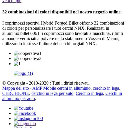
vedi di più
32 combinazioni di colori disponibili nel nostro negozio online.
I coprimozzi sportivi Hybrid Forged Billet offrono 32 combinazioni
di colori per personalizzare i tuoi cerchi NNX. Realizzati in
alluminio billet 6061, i coprimozzi sono lavorati a macchina, rifiniti
a mano e verniciati a polvere nello stabilimento Vossen di Miami,
utilizzando le stesse finiture dei cerchi forgiati NNX.
© Copyright - 2010-2020 : Tutti i diritti riservati.
Mappa del sito
-
AMP Mobile
cerchi in alluminio
,
cerchio in lega
,
CERCHIONE
,
cerchio in lega per auto
,
Cerchio in lega
,
Cerchi in
alluminio per auto
,