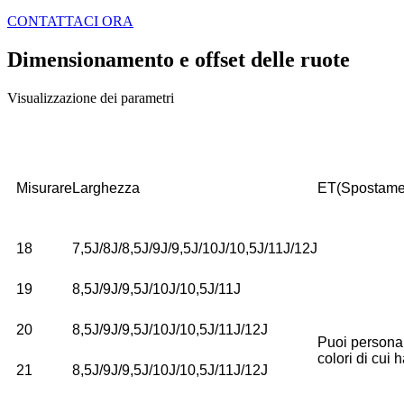
CONTATTACI ORA
Dimensionamento e offset delle ruote
Visualizzazione dei parametri
Misurare
Larghezza
ET(Spostame
18
7,5J/8J/8,5J/9J/9,5J/10J/10,5J/11J/12J
19
8,5J/9J/9,5J/10J/10,5J/11J
20
8,5J/9J/9,5J/10J/10,5J/11J/12J
Puoi personaliz
colori di cui 
21
8,5J/9J/9,5J/10J/10,5J/11J/12J