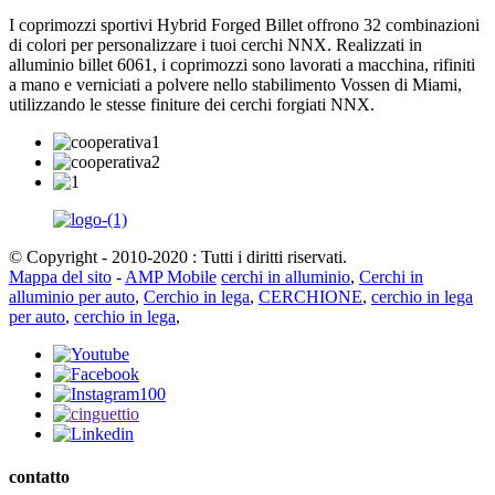
I coprimozzi sportivi Hybrid Forged Billet offrono 32 combinazioni
di colori per personalizzare i tuoi cerchi NNX. Realizzati in
alluminio billet 6061, i coprimozzi sono lavorati a macchina, rifiniti
a mano e verniciati a polvere nello stabilimento Vossen di Miami,
utilizzando le stesse finiture dei cerchi forgiati NNX.
© Copyright - 2010-2020 : Tutti i diritti riservati.
Mappa del sito
-
AMP Mobile
cerchi in alluminio
,
Cerchi in
alluminio per auto
,
Cerchio in lega
,
CERCHIONE
,
cerchio in lega
per auto
,
cerchio in lega
,
contatto