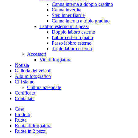
Canna interna a doppio gradino
Canna invertita
Step lnner Barrle
Canna interna a triplo gradino
Labbro esterno in 3 pezzi
Doppio labbro esterno
Labbro esterno piatto
Passo labbro esterno
Triplo labbro esterno
Accessori
Viti di forgiatura
Notizia
Galleria dei veicoli
Album fotografico
Chi siamo
Cultura aziendale
Certificato
Contattaci
Casa
Prodotti
Ruota
Ruota di forgiatura
Ruote in 2 pezzi