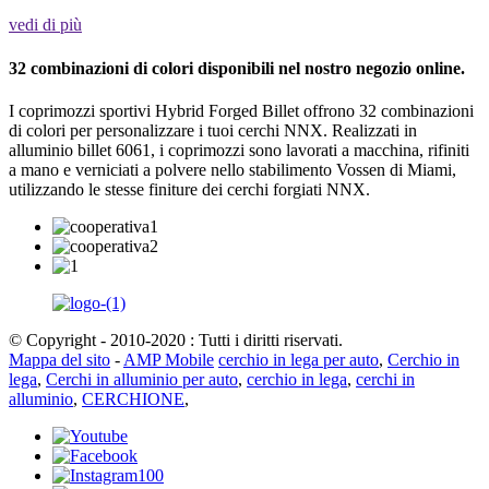
vedi di più
32 combinazioni di colori disponibili nel nostro negozio online.
I coprimozzi sportivi Hybrid Forged Billet offrono 32 combinazioni
di colori per personalizzare i tuoi cerchi NNX. Realizzati in
alluminio billet 6061, i coprimozzi sono lavorati a macchina, rifiniti
a mano e verniciati a polvere nello stabilimento Vossen di Miami,
utilizzando le stesse finiture dei cerchi forgiati NNX.
© Copyright - 2010-2020 : Tutti i diritti riservati.
Mappa del sito
-
AMP Mobile
cerchio in lega per auto
,
Cerchio in
lega
,
Cerchi in alluminio per auto
,
cerchio in lega
,
cerchi in
alluminio
,
CERCHIONE
,