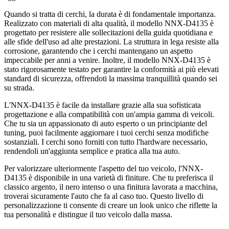
Quando si tratta di cerchi, la durata è di fondamentale importanza.
Realizzato con materiali di alta qualità, il modello NNX-D4135 è
progettato per resistere alle sollecitazioni della guida quotidiana e
alle sfide dell'uso ad alte prestazioni. La struttura in lega resiste alla
corrosione, garantendo che i cerchi mantengano un aspetto
impeccabile per anni a venire. Inoltre, il modello NNX-D4135 è
stato rigorosamente testato per garantire la conformità ai più elevati
standard di sicurezza, offrendoti la massima tranquillità quando sei
su strada.
L'NNX-D4135 è facile da installare grazie alla sua sofisticata
progettazione e alla compatibilità con un'ampia gamma di veicoli.
Che tu sia un appassionato di auto esperto o un principiante del
tuning, puoi facilmente aggiornare i tuoi cerchi senza modifiche
sostanziali. I cerchi sono forniti con tutto l'hardware necessario,
rendendoli un'aggiunta semplice e pratica alla tua auto.
Per valorizzare ulteriormente l'aspetto del tuo veicolo, l'NNX-
D4135 è disponibile in una varietà di finiture. Che tu preferisca il
classico argento, il nero intenso o una finitura lavorata a macchina,
troverai sicuramente l'auto che fa al caso tuo. Questo livello di
personalizzazione ti consente di creare un look unico che riflette la
tua personalità e distingue il tuo veicolo dalla massa.