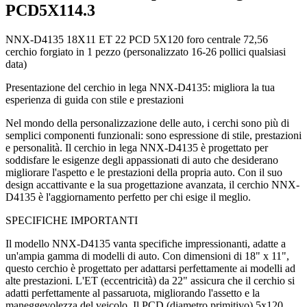
PCD5X114.3
NNX-D4135 18X11 ET 22 PCD 5X120 foro centrale 72,56
cerchio forgiato in 1 pezzo (personalizzato 16-26 pollici qualsiasi
data)
Presentazione del cerchio in lega NNX-D4135: migliora la tua
esperienza di guida con stile e prestazioni
Nel mondo della personalizzazione delle auto, i cerchi sono più di
semplici componenti funzionali: sono espressione di stile, prestazioni
e personalità. Il cerchio in lega NNX-D4135 è progettato per
soddisfare le esigenze degli appassionati di auto che desiderano
migliorare l'aspetto e le prestazioni della propria auto. Con il suo
design accattivante e la sua progettazione avanzata, il cerchio NNX-
D4135 è l'aggiornamento perfetto per chi esige il meglio.
SPECIFICHE IMPORTANTI
Il modello NNX-D4135 vanta specifiche impressionanti, adatte a
un'ampia gamma di modelli di auto. Con dimensioni di 18" x 11",
questo cerchio è progettato per adattarsi perfettamente ai modelli ad
alte prestazioni. L'ET (eccentricità) da 22" assicura che il cerchio si
adatti perfettamente al passaruota, migliorando l'assetto e la
maneggevolezza del veicolo. Il PCD (diametro primitivo) 5x120