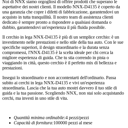
Noi di NNX siamo orgogliosi di offrire prodotti che superano le
aspettative dei nostri clienti. Il modello NNX-D4135 è coperto da
una garanzia che copre i difetti di fabbricazione, garantendovi un
acquisto in tutta tranquillità. Il nostro team di assistenza clienti
dedicato è sempre pronto a rispondere a qualsiasi domanda o
dubbio, garantendovi un'esperienza il più fluida possibile.
Il cerchio in lega NNX-D4135 è più di un semplice cerchio: è un
investimento nelle prestazioni e nello stile della tua auto. Con le sue
specifiche superiori, il design straordinario e la durata senza
compromessi, l'NNX-D4135 è la scelta ideale per chi cerca la
migliore esperienza di guida. Che tu stia correndo in pista o
viaggiando in città, questo cerchio è il perfetto mix di bellezza e
prestazioni.
Insegui lo straordinario e non accontentarti dell'ordinario. Passa
subito ai cerchi in lega NNX-D4135 e vivi un'esperienza
straordinaria. Lascia che la tua auto mostri davvero il tuo stile di
guida e la tua passione. Scegliendo NNX, non stai solo acquistando
cerchi, ma investi in uno stile di vita.
Quantità minima ordinabile:
4 pezzi/pezzi
Capacità di fornitura:
100000 pezzi al mese