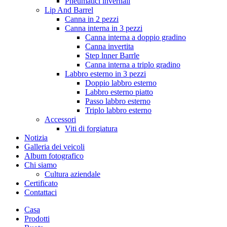
Pneumatici invernali
Lip And Barrel
Canna in 2 pezzi
Canna interna in 3 pezzi
Canna interna a doppio gradino
Canna invertita
Step lnner Barrle
Canna interna a triplo gradino
Labbro esterno in 3 pezzi
Doppio labbro esterno
Labbro esterno piatto
Passo labbro esterno
Triplo labbro esterno
Accessori
Viti di forgiatura
Notizia
Galleria dei veicoli
Album fotografico
Chi siamo
Cultura aziendale
Certificato
Contattaci
Casa
Prodotti