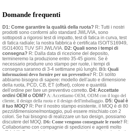
Domande frequenti
D1: Come garantire la qualità della ruota?
R: Tutti i nostri
prodotti sono conformi allo standard JWL/VIA, sono
sottoposti a rigorosi test di impatto, test di fatica in curva, test
di fatica radiale; la nostra fabbrica è certificata ISO/TS16949,
ISO14001 TUV SFI JWL/VIA.
D2: Quali sono i tempi di
consegna?
R: Dalla data di ricezione del deposito,
termineremo la produzione entro 35-45 giorni. Se è
necessario produrre uno stampo per ruote, i tempi di
consegna saranno di 3-4 settimane più lunghi.
D3: Quali
informazioni devo fornire per un preventivo?
R: Di solito
abbiamo bisogno di sapere: modello dell'auto e dimensione
della ruota, PCD, CB, ET (offset), colore e quantità
dell'ordine per fare un preventivo corretto.
D4: Accettate
ordini OEM o ODM?
A: Accettiamo OEM, ODM con il logo del
cliente, il design della ruota e il design dell'imballaggio.
D5: Qual è
il tuo MOQ?
R: Per il nostro stampo esistente, il MOQ è di 80
pezzi/dimensione/montaggio, può essere mischiato con 2
colori. Se hai bisogno di realizzare un tuo design, possiamo
discutere del MOQ.
D6: Come vengono consegnate le ruote?
R:
Collaboriamo con compagnie di spedizioni e agenti molto