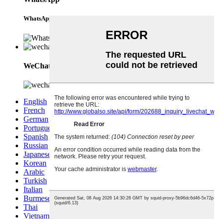
WhatsApp
WeChat
English
French
German
Portuguese
Spanish
Russian
Japanese
Korean
Arabic
Turkish
Italian
Burmese
Thai
Vietnamese