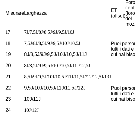
For
cent
ET
Misurare
Larghezza
(foro
(offset)
del
moz
17
7J/7,5J/8J/8,5J/9J/9,5J/10J
18
7,5J/8J/8,5J/9J/9,5J/10J/10,5J
Puoi perso
tutti i dati e
19
8J/8,5J/9J/9,5J/10J/10,5J/11J
cui hai bis
20
8J/8,5J/9J/9,5J/10J/10,5J/11J/12,5J
21
8,5J/9J/9,5J/10J/10,5J/11J/11,5J//12/12,5J/13J
22
9,5J/10J/10,5J/11J/11,5J/12J
Puoi perso
tutti i dati e
23
10J/11J
cui hai bis
24
10J/12J