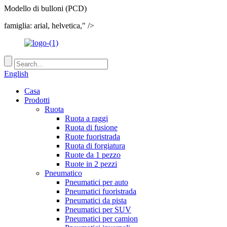
Modello di bulloni (PCD)
famiglia: arial, helvetica," />
English
Casa
Prodotti
Ruota
Ruota a raggi
Ruota di fusione
Ruote fuoristrada
Ruota di forgiatura
Ruote da 1 pezzo
Ruote in 2 pezzi
Pneumatico
Pneumatici per auto
Pneumatici fuoristrada
Pneumatici da pista
Pneumatici per SUV
Pneumatici per camion