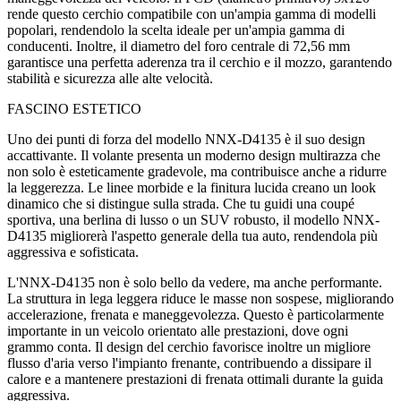
rende questo cerchio compatibile con un'ampia gamma di modelli
popolari, rendendolo la scelta ideale per un'ampia gamma di
conducenti. Inoltre, il diametro del foro centrale di 72,56 mm
garantisce una perfetta aderenza tra il cerchio e il mozzo, garantendo
stabilità e sicurezza alle alte velocità.
FASCINO ESTETICO
Uno dei punti di forza del modello NNX-D4135 è il suo design
accattivante. Il volante presenta un moderno design multirazza che
non solo è esteticamente gradevole, ma contribuisce anche a ridurre
la leggerezza. Le linee morbide e la finitura lucida creano un look
dinamico che si distingue sulla strada. Che tu guidi una coupé
sportiva, una berlina di lusso o un SUV robusto, il modello NNX-
D4135 migliorerà l'aspetto generale della tua auto, rendendola più
aggressiva e sofisticata.
L'NNX-D4135 non è solo bello da vedere, ma anche performante.
La struttura in lega leggera riduce le masse non sospese, migliorando
accelerazione, frenata e maneggevolezza. Questo è particolarmente
importante in un veicolo orientato alle prestazioni, dove ogni
grammo conta. Il design del cerchio favorisce inoltre un migliore
flusso d'aria verso l'impianto frenante, contribuendo a dissipare il
calore e a mantenere prestazioni di frenata ottimali durante la guida
aggressiva.