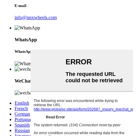
E-mail
info@nnxwheels.com
WhatsApp
WhatsApp
WeChat
English
French
German
Portuguese
Spanish
Russian
Japanese