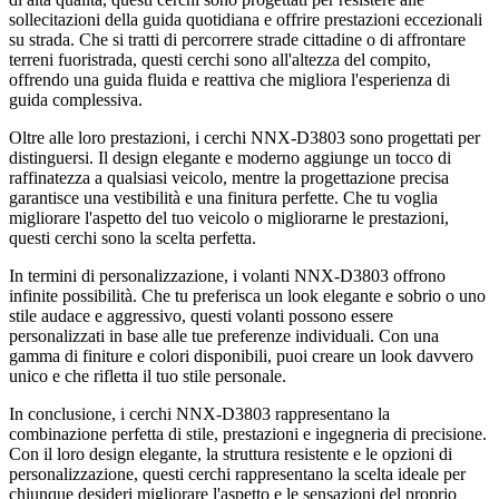
sollecitazioni della guida quotidiana e offrire prestazioni eccezionali
su strada. Che si tratti di percorrere strade cittadine o di affrontare
terreni fuoristrada, questi cerchi sono all'altezza del compito,
offrendo una guida fluida e reattiva che migliora l'esperienza di
guida complessiva.
Oltre alle loro prestazioni, i cerchi NNX-D3803 sono progettati per
distinguersi. Il design elegante e moderno aggiunge un tocco di
raffinatezza a qualsiasi veicolo, mentre la progettazione precisa
garantisce una vestibilità e una finitura perfette. Che tu voglia
migliorare l'aspetto del tuo veicolo o migliorarne le prestazioni,
questi cerchi sono la scelta perfetta.
In termini di personalizzazione, i volanti NNX-D3803 offrono
infinite possibilità. Che tu preferisca un look elegante e sobrio o uno
stile audace e aggressivo, questi volanti possono essere
personalizzati in base alle tue preferenze individuali. Con una
gamma di finiture e colori disponibili, puoi creare un look davvero
unico e che rifletta il tuo stile personale.
In conclusione, i cerchi NNX-D3803 rappresentano la
combinazione perfetta di stile, prestazioni e ingegneria di precisione.
Con il loro design elegante, la struttura resistente e le opzioni di
personalizzazione, questi cerchi rappresentano la scelta ideale per
chiunque desideri migliorare l'aspetto e le sensazioni del proprio