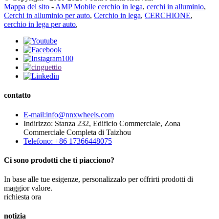
Mappa del sito
-
AMP Mobile
cerchio in lega
,
cerchi in alluminio
,
Cerchi in alluminio per auto
,
Cerchio in lega
,
CERCHIONE
,
cerchio in lega per auto
,
contatto
E-mail:info@nnxwheels.com
Indirizzo: Stanza 232, Edificio Commerciale, Zona
Commerciale Completa di Taizhou
Telefono: +86 17366448075
Ci sono prodotti che ti piacciono?
In base alle tue esigenze, personalizzalo per offrirti prodotti di
maggior valore.
richiesta ora
notizia