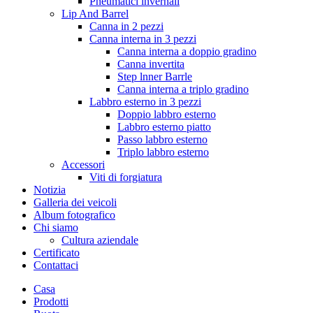
Pneumatici invernali
Lip And Barrel
Canna in 2 pezzi
Canna interna in 3 pezzi
Canna interna a doppio gradino
Canna invertita
Step lnner Barrle
Canna interna a triplo gradino
Labbro esterno in 3 pezzi
Doppio labbro esterno
Labbro esterno piatto
Passo labbro esterno
Triplo labbro esterno
Accessori
Viti di forgiatura
Notizia
Galleria dei veicoli
Album fotografico
Chi siamo
Cultura aziendale
Certificato
Contattaci
Casa
Prodotti