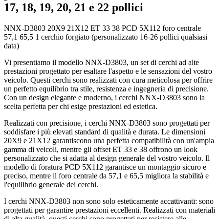
17, 18, 19, 20, 21 e 22 pollici
NNX-D3803 20X9 21X12 ET 33 38 PCD 5X112 foro centrale
57,1 65,5 1 cerchio forgiato (personalizzato 16-26 pollici qualsiasi
data)
Vi presentiamo il modello NNX-D3803, un set di cerchi ad alte
prestazioni progettato per esaltare l'aspetto e le sensazioni del vostro
veicolo. Questi cerchi sono realizzati con cura meticolosa per offrire
un perfetto equilibrio tra stile, resistenza e ingegneria di precisione.
Con un design elegante e moderno, i cerchi NNX-D3803 sono la
scelta perfetta per chi esige prestazioni ed estetica.
Realizzati con precisione, i cerchi NNX-D3803 sono progettati per
soddisfare i più elevati standard di qualità e durata. Le dimensioni
20X9 e 21X12 garantiscono una perfetta compatibilità con un'ampia
gamma di veicoli, mentre gli offset ET 33 e 38 offrono un look
personalizzato che si adatta al design generale del vostro veicolo. Il
modello di foratura PCD 5X112 garantisce un montaggio sicuro e
preciso, mentre il foro centrale da 57,1 e 65,5 migliora la stabilità e
l'equilibrio generale dei cerchi.
I cerchi NNX-D3803 non sono solo esteticamente accattivanti: sono
progettati per garantire prestazioni eccellenti. Realizzati con materiali
di alta qualità, questi cerchi sono progettati per resistere alle