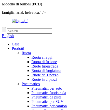
Modello di bulloni (PCD)
famiglia: arial, helvetica," />
English
Casa
Prodotti
Ruota
Ruota a raggi
Ruota di fusione
Ruote fuoristrada
Ruota di forgiatura
Ruote da 1 pezzo
Ruote in 2 pezzi
Pneumatico
Pneumatici per auto
Pneumatici fuoristrada
Pneumatici da pista
Pneumatici per SUV
Pneumatici per camion