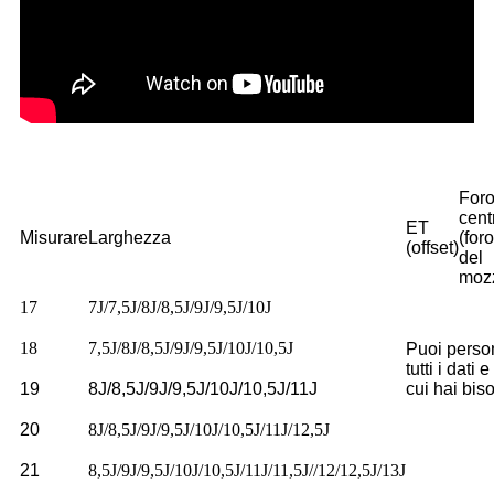
For
cent
ET
Misurare
Larghezza
(foro
(offset)
del
moz
17
7J/7,5J/8J/8,5J/9J/9,5J/10J
18
7,5J/8J/8,5J/9J/9,5J/10J/10,5J
Puoi perso
tutti i dati e
19
8J/8,5J/9J/9,5J/10J/10,5J/11J
cui hai bis
20
8J/8,5J/9J/9,5J/10J/10,5J/11J/12,5J
21
8,5J/9J/9,5J/10J/10,5J/11J/11,5J//12/12,5J/13J