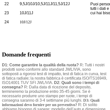
22
9,5J/10J/10,5J/11J/11,5J/12J
Puoi perso
tutti i dati e
23
10J/11J
cui hai bis
24
10J/12J
Domande frequenti
D1: Come garantire la qualità della ruota?
R: Tutti i nostri
prodotti sono conformi allo standard JWL/VIA, sono
sottoposti a rigorosi test di impatto, test di fatica in curva, test
di fatica radiale; la nostra fabbrica è certificata ISO/TS16949,
ISO14001 TUV SFI JWL/VIA.
D2: Quali sono i tempi di
consegna?
R: Dalla data di ricezione del deposito,
termineremo la produzione entro 35-45 giorni. Se è
necessario produrre uno stampo per ruote, i tempi di
consegna saranno di 3-4 settimane più lunghi.
D3: Quali
informazioni devo fornire per un preventivo?
R: Di solito
abbiamo bisogno di sapere: modello dell'auto e dimensione