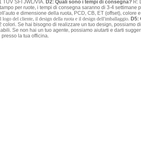
001 TUV SFI JWL/VIA.
D2: Quali sono i tempi di consegna?
R: 
tampo per ruote, i tempi di consegna saranno di 3-4 settimane p
l'auto e dimensione della ruota, PCD, CB, ET (offset), colore e q
o del cliente, il design della ruota e il design dell'imballaggio.
D5: 
 colori. Se hai bisogno di realizzare un tuo design, possiamo 
abili. Se non hai un tuo agente, possiamo aiutarti e darti sugg
 presso la tua officina.