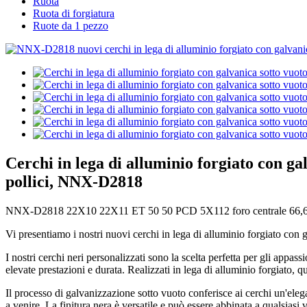
Ruota
Ruota di forgiatura
Ruote da 1 pezzo
Cerchi in lega di alluminio forgiato con gal
pollici, NNX-D2818
NNX-D2818 22X10 22X11 ET 50 50 PCD 5X112 foro centrale 66,6 cerch
Vi presentiamo i nostri nuovi cerchi in lega di alluminio forgiato con g
I nostri cerchi neri personalizzati sono la scelta perfetta per gli appa
elevate prestazioni e durata. Realizzati in lega di alluminio forgiato, que
Il processo di galvanizzazione sotto vuoto conferisce ai cerchi un'eleg
a venire. La finitura nera è versatile e può essere abbinata a qualsias