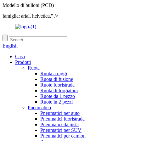
Modello di bulloni (PCD)
famiglia: arial, helvetica," />
English
Casa
Prodotti
Ruota
Ruota a raggi
Ruota di fusione
Ruote fuoristrada
Ruota di forgiatura
Ruote da 1 pezzo
Ruote in 2 pezzi
Pneumatico
Pneumatici per auto
Pneumatici fuoristrada
Pneumatici da pista
Pneumatici per SUV
Pneumatici per camion