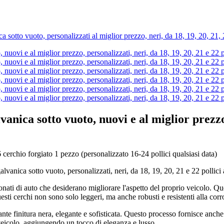
vanica sotto vuoto, nuovi e al miglior prezzo,
io forgiato 1 pezzo (personalizzato 16-24 pollici qualsiasi data)
alvanica sotto vuoto, personalizzati, neri, da 18, 19, 20, 21 e 22 pollici
ssionati di auto che desiderano migliorare l'aspetto del proprio veicolo. 
sti cerchi non sono solo leggeri, ma anche robusti e resistenti alla corrosio
ante finitura nera, elegante e sofisticata. Questo processo fornisce anche
i veicolo, aggiungendo un tocco di eleganza e lusso.