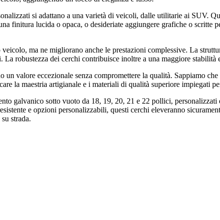
onalizzati si adattano a una varietà di veicoli, dalle utilitarie ai SUV. 
 una finitura lucida o opaca, o desideriate aggiungere grafiche o scritte p
tuo veicolo, ma ne migliorano anche le prestazioni complessive. La struttu
a robustezza dei cerchi contribuisce inoltre a una maggiore stabilità e
rono un valore eccezionale senza compromettere la qualità. Sappiamo che m
re la maestria artigianale e i materiali di qualità superiore impiegati per
ento galvanico sotto vuoto da 18, 19, 20, 21 e 22 pollici, personalizzati 
resistente e opzioni personalizzabili, questi cerchi eleveranno sicuramente
 su strada.