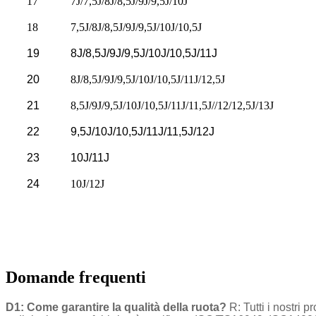
17
7J/7,5J/8J/8,5J/9J/9,5J/10J
18
7,5J/8J/8,5J/9J/9,5J/10J/10,5J
19
8J/8,5J/9J/9,5J/10J/10,5J/11J
20
8J/8,5J/9J/9,5J/10J/10,5J/11J/12,5J
21
8,5J/9J/9,5J/10J/10,5J/11J/11,5J//12/12,5J/13J
22
9,5J/10J/10,5J/11J/11,5J/12J
23
10J/11J
24
10J/12J
Domande frequenti
D1: Come garantire la qualità della ruota?
R: Tutti i nostri 