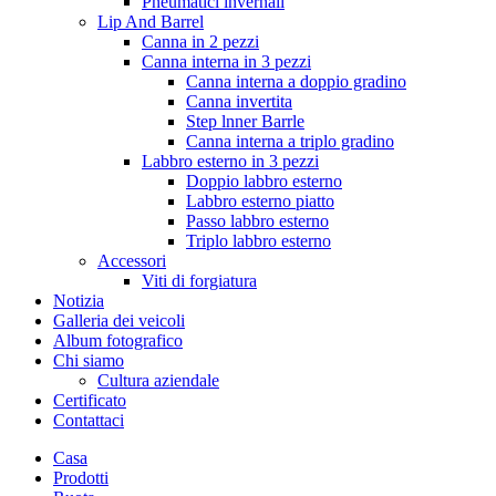
Pneumatici invernali
Lip And Barrel
Canna in 2 pezzi
Canna interna in 3 pezzi
Canna interna a doppio gradino
Canna invertita
Step lnner Barrle
Canna interna a triplo gradino
Labbro esterno in 3 pezzi
Doppio labbro esterno
Labbro esterno piatto
Passo labbro esterno
Triplo labbro esterno
Accessori
Viti di forgiatura
Notizia
Galleria dei veicoli
Album fotografico
Chi siamo
Cultura aziendale
Certificato
Contattaci
Casa
Prodotti