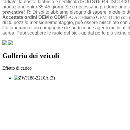
radiale; la nostra fabbrica è certificata ISO/TS16949, ISO14
produzione entro 35-45 giorni. Se è necessario produrre uno s
preventivo?
R: Di solito abbiamo bisogno di sapere: modello del
Accettate ordini OEM o ODM?
A: Accettiamo OEM, ODM con il log
di 80 pezzi/dimensione/montaggio, può essere mischiato con 2
Collaboriamo con compagnie di spedizioni e agenti molto affid
aerea. Puoi scegliere le ruote del pick-up dal porto più vicino o
Galleria dei veicoli
Effetto di carico