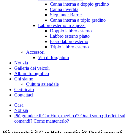
Canna interna a doppio gradino
Canna invertita
Step lnner Barrle
Canna interna a triplo gradino
Labbro esterno in 3 pezzi
Doppio labbro esterno
Labbro esterno piatto
Passo labbro esterno
Triplo labbro esterno
Accessori
Viti di forgiatura
Notizia
Galleria dei veicoli
Album fotografico
Chi siamo
Cultura aziendale
Certificato
Contattaci
Casa
Notizia
Più grande è il Car Hub, meglio è? Quali sono gli effetti sui
comandi? Come mantenerlo?
Più grande è il Car Hub, meglio è? Quali sono gli